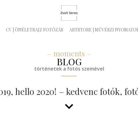
CV | ÖNÉLETRAJZ FOTÓZÁS
ARTSTORE | MŰVÉSZI NYOMATO
– moments –
BLOG
történetek a fotós szemével
9, hello 2020! – kedvenc fotók, fo