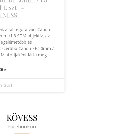
teszt | -
INESS-
ak által régóta várt Canon
mm /1.8 STM objektív, az
 legelérhetőbb és
pszerűbb Canon EF 50mm /
TM utódjaként látta meg
B »
 8, 2021
KÖVESS
Facebookon