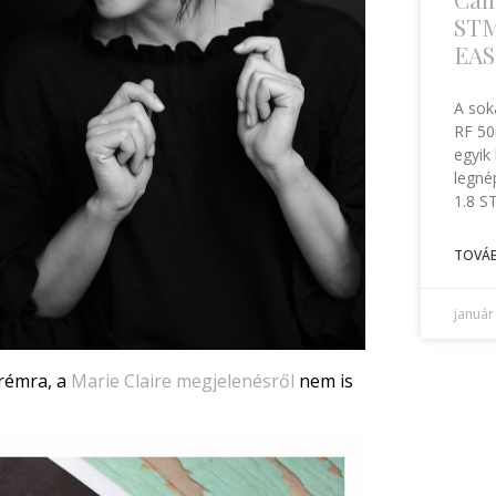
STM 
EAS
A sok
RF 50
egyik
legné
1.8 S
TOVÁB
január
rémra, a
Marie Claire megjelenésről
nem is