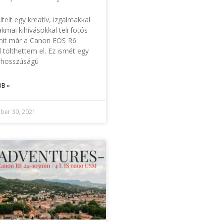
ltelt egy kreatív, izgalmakkal
kmai kihívásokkal teli fotós
mit már a Canon EOS R6
l tölthettem el. Ez ismét egy
 hosszúságú
B »
ber 30, 2021