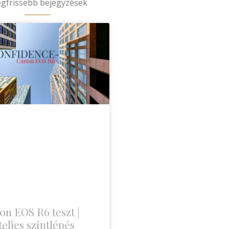
egfrissebb bejegyzések
on EOS R6 teszt |
eljes szintlépés