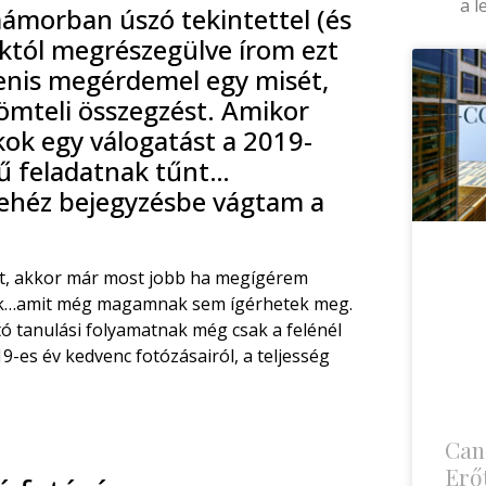
a l
mámorban úszó tekintettel (és
októl megrészegülve írom ezt
genis megérdemel egy misét,
römteli összegzést. Amikor
ok egy válogatást a 2019-
ű feladatnak tűnt…
nehéz bejegyzésbe vágtam a
tást, akkor már most jobb ha megígérem
k…amit még magamnak sem ígérhetek meg.
tó tanulási folyamatnak még csak a felénél
9-es év kedvenc fotózásairól, a teljesség
Can
Erőt