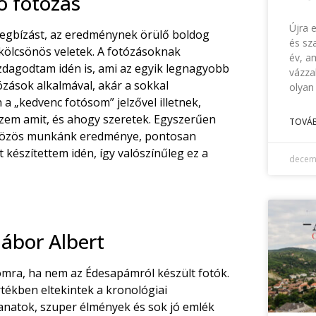
ió fotózás
Újra e
egbízást, az eredménynek örülő boldog
és sza
kölcsönös veletek. A fotózásoknak
év, a
dagodtam idén is, ami az egyik legnagyobb
vázza
ózások alkalmával, akár a sokkal
olyan
a „kedvenc fotósom” jelzővel illetnek,
szem amit, és ahogy szeretek. Egyszerűen
TOVÁB
 a közös munkánk eredménye, pontosan
 készítettem idén, így valószínűleg ez a
decem
ábor Albert
omra, ha nem az Édesapámról készült fotók.
tékben eltekintek a kronológiai
lanatok, szuper élmények és sok jó emlék