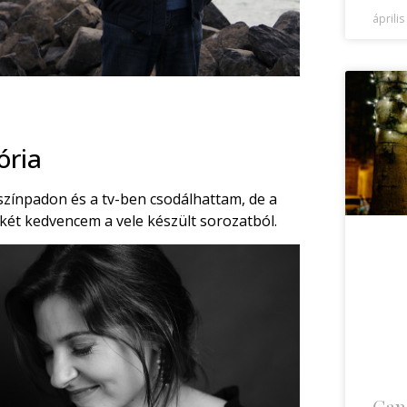
április
ória
 színpadon és a tv-ben csodálhattam, de a
 két kedvencem a vele készült sorozatból.
Can