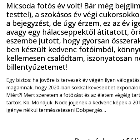
Micsoda fotós év volt! Bár még bejgli
testtel), a szokásos év végi cukorsokk
a bejegyzést, de úgy érzem, ez az év i
avagy egy hálacseppektől átitatott, ö
eszembe jutott, hogy gyorsan összerak
ben készült kedvenc fotóimból, könny
kellemesen csalódtam, iszonyatosan 
billentyűzetemet!
Egy biztos: ha jövőre is tervezek év végén ilyen váloga
magamnak, hogy 2020-ban sokkal kevesebbet exponálo
Miért?! Mert szeretem a fotózást és az életem végéig tar
tartok. Kb. Mondjuk. Node jöjjenek a kedvenc képek a 201
igénye nélkül természetesen! Dobpergés…