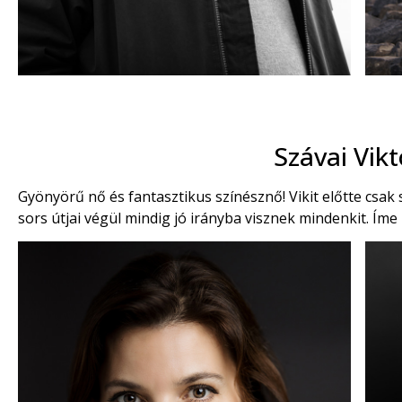
Szávai Vikt
Gyönyörű nő és fantasztikus színésznő! Vikit előtte csak
sors útjai végül mindig jó irányba visznek mindenkit. Íme