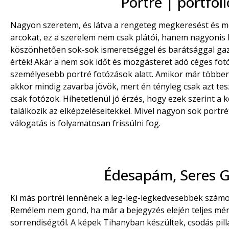
Portré | portfól
Nagyon szeretem, és látva a rengeteg megkeresést és m
arcokat, ez a szerelem nem csak plátói, hanem nagyonis 
köszönhetően sok-sok ismeretséggel és barátsággal gaz
érték! Akár a nem sok időt és mozgásteret adó céges fot
személyesebb portré fotózások alatt. Amikor már többen 
akkor mindig zavarba jövök, mert én tényleg csak azt te
csak fotózok. Hihetetlenül jó érzés, hogy ezek szerint
találkozik az elképzeléseitekkel. Mivel nagyon sok portrét
válogatás is folyamatosan frissülni fog.
Édesapám, Seres G
Ki más portréi lennének a leg-leg-legkedvesebbek szám
Remélem nem gond, ha már a bejegyzés elején teljes mér
sorrendiségtől. A képek Tihanyban készültek, csodás pil