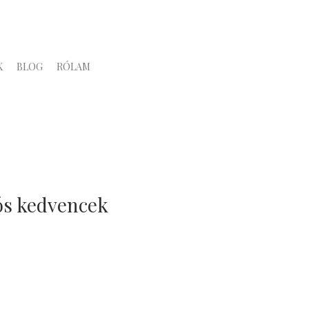
K
BLOG
RÓLAM
tós kedvencek