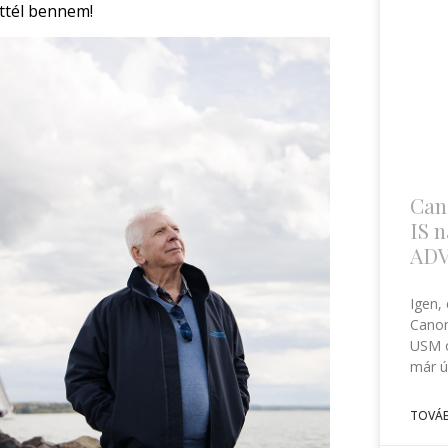
ttél bennem!
Can
IS n
AD
Igen,
Canon
USM o
már ú
TOVÁB