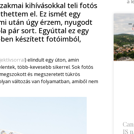
a l
szakmai kihívásokkal teli fotós
thettem el. Ez ismét egy
ami után úgy érzem, nyugodt
óla pár sort. Egyúttal ez egy
1-ben készített fotóimból,
jektívsorral
) elindult egy úton, amin
lentek, több-kevesebb sikerrel. Sok fotós
l megszokott és megszeretett tükrös
 olyan változás van folyamatban, amiből nem
Can
IS n