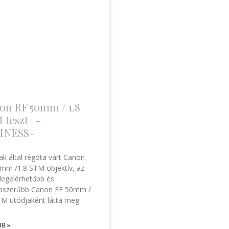
on RF 50mm / 1.8
teszt | -
INESS-
ak által régóta várt Canon
mm /1.8 STM objektív, az
 legelérhetőbb és
pszerűbb Canon EF 50mm /
TM utódjaként látta meg
B »