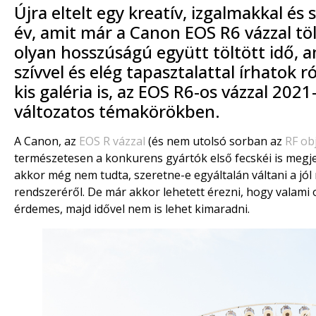
Újra eltelt egy kreatív, izgalmakkal és 
év, amit már a Canon EOS R6 vázzal töl
olyan hosszúságú együtt töltött idő, 
szívvel és elég tapasztalattal írhatok r
kis galéria is, az EOS R6-os vázzal 202
változatos témakörökben.
A Canon, az
EOS R vázzal
(és nem utolsó sorban az
RF ob
természetesen a konkurens gyártók első fecskéi is megje
akkor még nem tudta, szeretne-e egyáltalán váltani a jó
rendszeréről. De már akkor lehetett érezni, hogy valami
érdemes, majd idővel nem is lehet kimaradni.