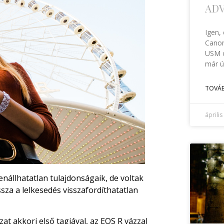
AD
Igen,
Canon
USM o
már ú
TOVÁB
április
enállhatatlan tulajdonságaik, de voltak
ssza a lelkesedés visszafordíthatatlan
at akkori első tagjával, az EOS R vázzal