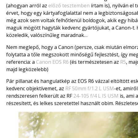
(ahogyan arról az
előző tesztemben
írtam is), nyilván el 
érvet, hogy egy kártyafoglalattal nem a legbiztonságo
még azok sem voltak felhőtlenül boldogok, akik egy hibá
maguk mögött hagyták kedvenc gyártójukat, a Canon-t. 
közeledik, valószínűleg maradnak…
Nem meglepő, hogy a Canon (persze, csak miután elmor
folytatta a tőle megszokott minőségű fejlesztést, így me
referencia: a
Canon EOS R6
(és természetesen az
R5
, ma
majd legközelebb)
Pár pillanat és hangulatkép az EOS R6 vázzal eltöltött e
kedvenc objektívemet, az
RF 50mm f/1.2 L USM
-et, amirő
rendszeresen felkerült az RF
24-105 f/4 L IS USM
is, ami 
részesített, és lelkes szeretettel használt obim. Részle