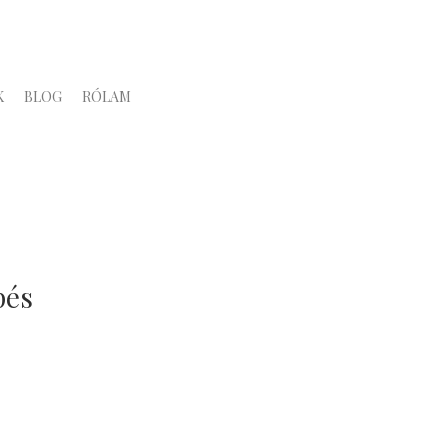
K
BLOG
RÓLAM
pés