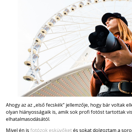
Ahogy az az „első fecskék” jellemzője, hogy bár voltak ell
olyan hiányosságaik is, amik sok profi fotóst tartottak vi
elhatalmasodásától.
Mivel én is
fotózok esküvőket
és sokat dolgoztam a soroz