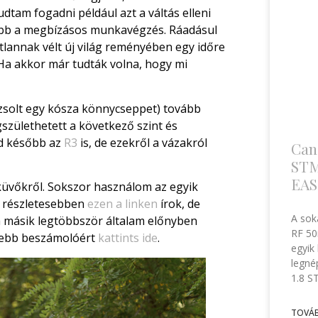
tudtam fogadni például azt a váltás elleni
sabb a megbízásos munkavégzés. Ráadásul
tlannak vélt új világ reményében egy időre
Ha akkor már tudták volna, hogy mi
zsolt egy kósza könnycseppet) tovább
gszülethetett a következő szint és
jd később az
R3
is, de ezekről a vázakról
Can
STM 
EAS
sküvőkről. Sokszor használom az egyik
l részletesebben
ezen a linken
írok, de
A sok
a másik legtöbbször általam előnyben
RF 50
tesebb beszámolóért
kattints ide
.
egyik
legné
1.8 S
TOVÁB