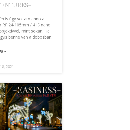
VENTURES-
 én is úgy voltam anno a
 RF 24-105mm / 4 IS nano
bjektívvel, mint sokan. Ha
gyis benne van a dobozban,
B »
 18, 2021