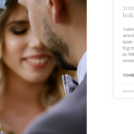
2020
bold
Tudom
amirő
lazán
fog m
és fé
remé
TOVÁB
decem