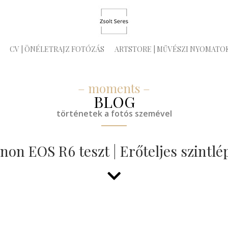
CV | ÖNÉLETRAJZ FOTÓZÁS
ARTSTORE | MŰVÉSZI NYOMATO
– moments –
BLOG
történetek a fotós szemével
non EOS R6 teszt | Erőteljes szintlé