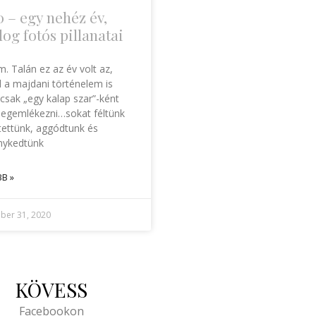
 – egy nehéz év,
og fotós pillanatai
. Talán ez az év volt az,
l a majdani történelem is
 csak „egy kalap szar”-ként
egemlékezni…sokat féltünk
ltettünk, aggódtunk és
nykedtünk
B »
ber 31, 2020
KÖVESS
Facebookon