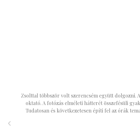
Zsolttal többször volt szerencsém együtt dolgozni. A 
oktató. A fotózás elméleti hátterét összefésüli gy
Tudatosan és következetesen építi fel az órák tem