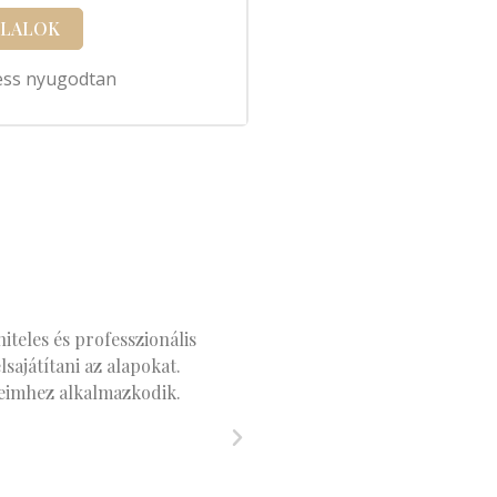
GLALOK
ress nyugodtan
iteles és professzionális
Nagyon örülök, hogy Zsolt
sajátítani az alapokat.
tudnék, ha csoportban kell
yeimhez alkalmazkodik.
igényeim és tempóm mentén