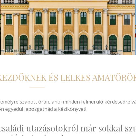
KEZDŐKNEK ÉS LELKES AMATŐRÖ
mélyre szabott órán, ahol minden felmerülő kérdésedre vál
n egyedül lapozgatnád a kézikönyvet!
 családi utazásotokról már sokkal s