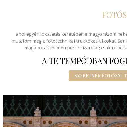
FOTÓS
ahol egyéni okatatás keretében elmagyarázom neked
mutatom meg a fotótechnikai trükköket-titkokat. Sen
magánórák minden perce kizárólag csak rólad szó
A TE TEMPÓDBAN FOG
SZERETNÉK FOTÓZNI 