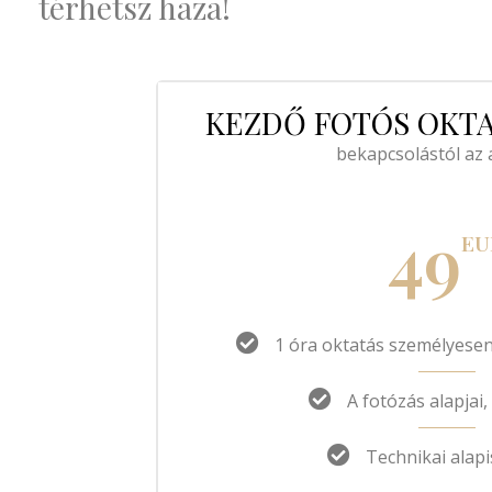
térhetsz haza!
KEZDŐ FOTÓS OKTA
bekapcsolástól az 
49
EU
1 óra oktatás személyese
A fotózás alapjai
Technikai alap