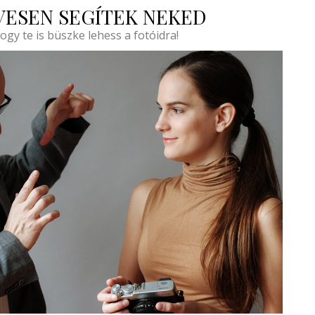
VESEN SEGÍTEK NEKED
ogy te is büszke lehess a fotóidra!