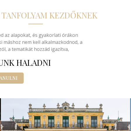
 TANFOLYAM KEZDŐKNEK
 az alapokat, és gyakorlati órákon
ki máshoz nem kell alkalmazkodnod, a
l, a tematikát hozzád igazítva,
UNK HALADNI
TANULNI