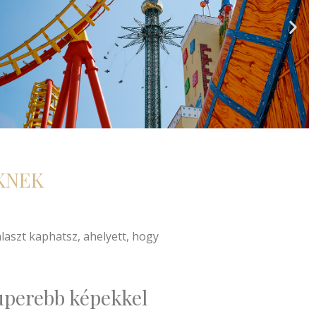
KNEK
aszt kaphatsz, ahelyett, hogy
zuperebb képekkel