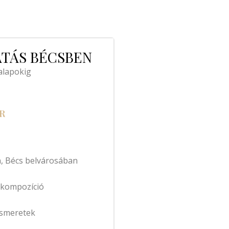
TÁS BÉCSBEN
alapokig
R
n, Bécs belvárosában
, kompozíció
ismeretek