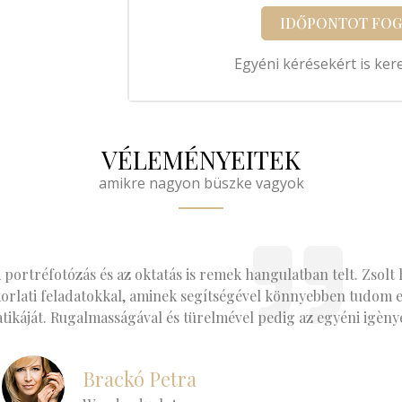
IDŐPONTOT FO
Egyéni kérésekért is ke
VÉLEMÉNYEITEK
amikre nagyon büszke vagyok
portréfotózás és az oktatás is remek hangulatban telt. Zsolt h
akorlati feladatokkal, aminek segítségével könnyebben tudom el
atikáját. Rugalmasságával és türelmével pedig az egyéni igèn
Brackó Petra