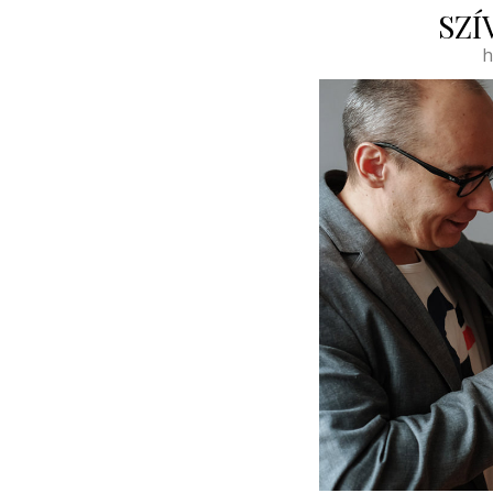
SZÍ
h