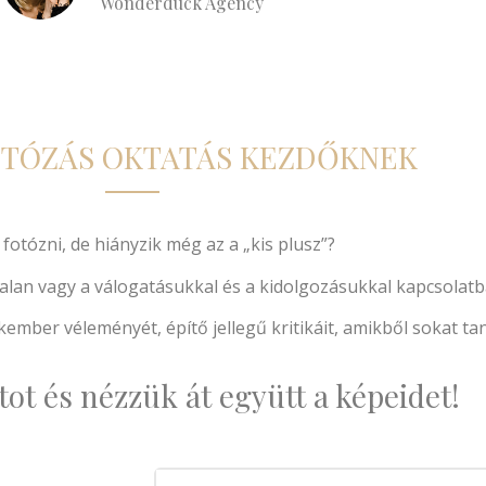
Wonderduck Agency
OTÓZÁS OKTATÁS KEZDŐKNEK
 fotózni, de hiányzik még az a „kis plusz”?
talan vagy a válogatásukkal és a kidolgozásukkal kapcsolat
kember véleményét, építő jellegű kritikáit, amikből sokat ta
tot és nézzük át együtt a képeidet!