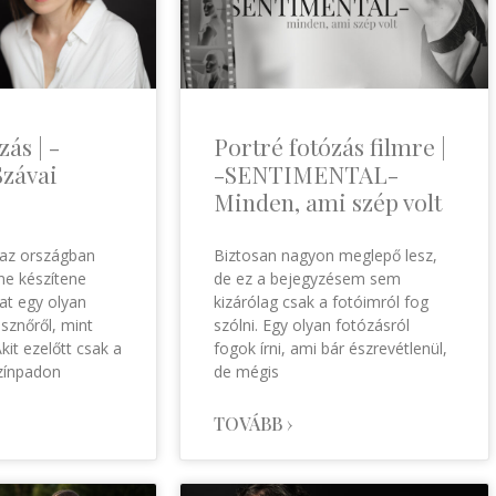
zás | -
Portré fotózás filmre |
závai
-SENTIMENTAL-
Minden, ami szép volt
 az országban
Biztosan nagyon meglepő lesz,
 ne készítene
de ez a bejegyzésem sem
at egy olyan
kizárólag csak a fotóimról fog
sznőről, mint
szólni. Egy olyan fotózásról
Akit ezelőtt csak a
fogok írni, ami bár észrevétlenül,
zínpadon
de mégis
TOVÁBB ›