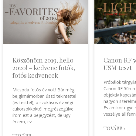
Köszönöm 2019, hello
Canon RF 
2020! – kedvenc fotók,
USM teszt 
fotós kedvencek
Próbálok tárgyi
Canon RF 50mm
Micsoda fotós év volt! Bár még
objektív kapcsán
bejglimámorban úszó tekintettel
nagyon szerelme
(és testtel), a szokásos év végi
És amikor ugye 
cukorsokkoktól megrészegülve
veszélye áll fenn
írom ezt a bejegyzést, de úgy
érzem, ez
TOVÁBB ›
TOVÁBB ›