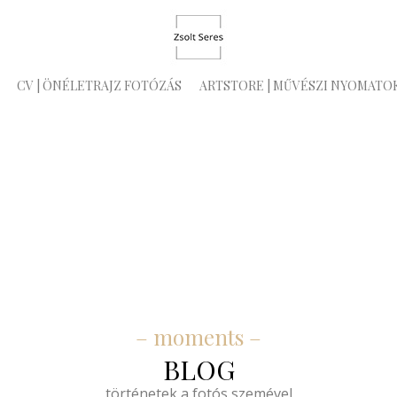
CV | ÖNÉLETRAJZ FOTÓZÁS
ARTSTORE | MŰVÉSZI NYOMATO
– moments –
BLOG
történetek a fotós szemével