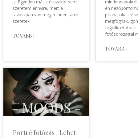
is. Egyetlen másik évszakot sem
mindennapokról
szeretem ennyire, mert a
én nézőpontomb
tavaszban van meg minden, amit
pillanatokat-rés
szeretek.
megfognak, gon
foglalkoztatnak. 
fotósorozattal 
TOVÁBB ›
TOVÁBB ›
Portré fotózás | Lehet