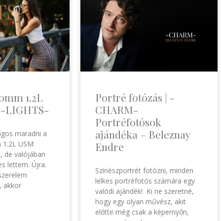
50mm 1.2L
Portré fotózás | -
| -LIGHTS-
CHARM-
Portréfotósok
ajándéka – Beleznay
lagos maradni a
 1.2L USM
Endre
, de valójában
s lettem. Újra.
Színészportrét fotózni, minden
szerelem
lelkes portréfotós számára egy
, akkor
valódi ajándék! Ki ne szeretné,
hogy egy olyan művész, akit
előtte még csak a képernyőn,