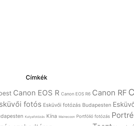
Címkék
C
Canon RF
Canon EOS R
pest
Canon EOS R6
sküvői fotós
Esküvő
Esküvői fotózás Budapesten
Portré
udapesten
Kína
Portfólió fotózás
Kutyafotózás
Mainecoon
Teszt
ózás szabadtéren
Utazás
Szépművészeti Múzeum