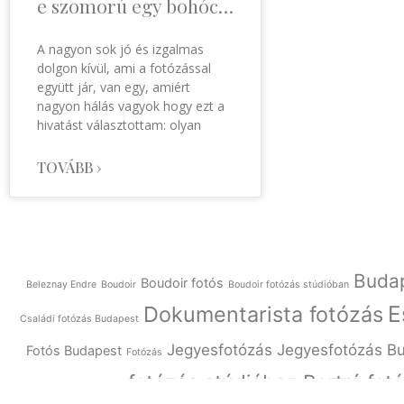
e szomorú egy bohóc…
A nagyon sok jó és izgalmas
dolgon kívül, ami a fotózással
együtt jár, van egy, amiért
nagyon hálás vagyok hogy ezt a
hivatást választottam: olyan
TOVÁBB ›
Buda
Boudoir fotós
Beleznay Endre
Boudoir
Boudoir fotózás stúdióban
E
Dokumentarista fotózás
Családi fotózás Budapest
Jegyesfotózás
Jegyesfotózás B
Fotós Budapest
Fotózás
fotózás stúdióban
Portré fot