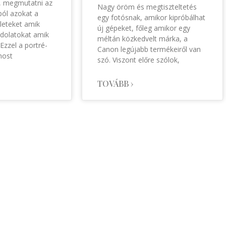
, megmutatni az
Nagy öröm és megtiszteltetés
ól azokat a
egy fotósnak, amikor kipróbálhat
zleteket amik
új gépeket, főleg amikor egy
dolatokat amik
méltán közkedvelt márka, a
Ezzel a portré-
Canon legújabb termékeiről van
most
szó. Viszont előre szólok,
TOVÁBB ›