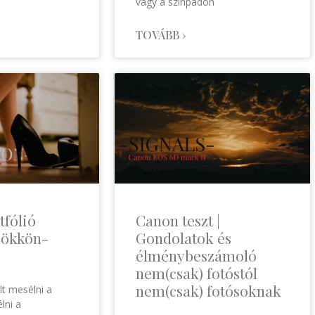
vagy a színpadon
TOVÁBB ›
tfólió
Canon teszt |
Örökkön-
Gondolatok és
élménybeszámoló
nem(csak) fotóstól
nem(csak) fotósoknak
lt mesélni a
lni a