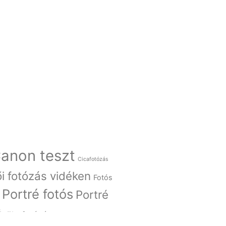
anon teszt
Cicafotózás
i fotózás vidéken
Fotós
Portré fotós
Portré
Épületfotózás