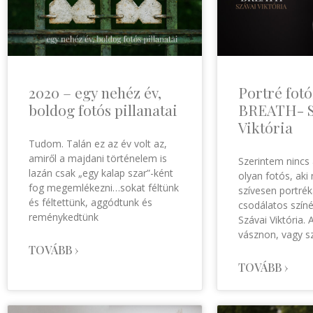
2020 – egy nehéz év,
Portré fotó
boldog fotós pillanatai
BREATH- S
Viktória
Tudom. Talán ez az év volt az,
amiről a majdani történelem is
Szerintem nincs
lazán csak „egy kalap szar”-ként
olyan fotós, aki
fog megemlékezni…sokat féltünk
szívesen portrék
és féltettünk, aggódtunk és
csodálatos színé
reménykedtünk
Szávai Viktória. 
vásznon, vagy s
TOVÁBB ›
TOVÁBB ›