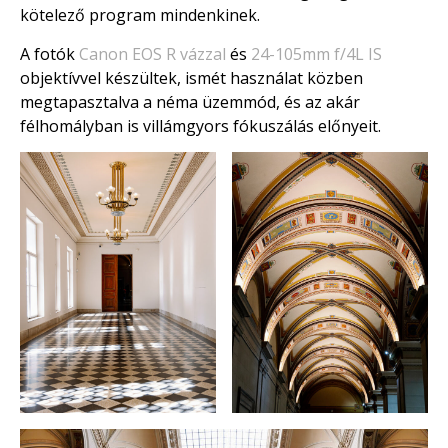
kötelező program mindenkinek.
A fotók
Canon EOS R vázzal
és
24-105mm f/4L IS
objektívvel készültek, ismét használat közben
megtapasztalva a néma üzemmód, és az akár
félhomályban is villámgyors fókuszálás előnyeit.