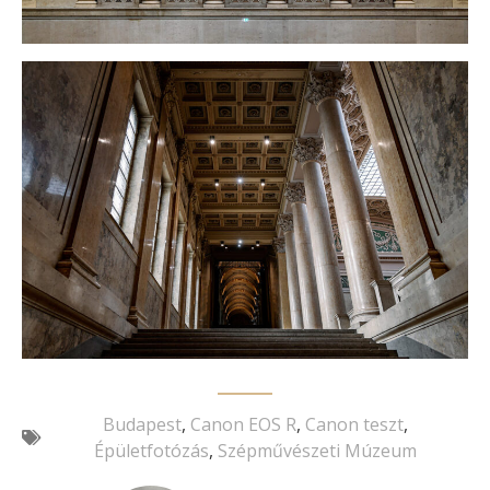
Budapest
,
Canon EOS R
,
Canon teszt
,
Épületfotózás
,
Szépművészeti Múzeum