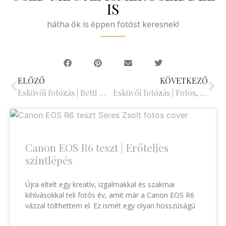
IS
hátha ők is éppen fotóst keresnek!
ELŐZŐ
KÖVETKEZŐ
Esküvői fotózás | Betti & Dani, avagy a nagy visszatérésem az esküvői fotósok világába
Esküvői fotózás | Fotós, fotósnak esküvői fotósa – avagy éles bevetésen A Canon rendezvényobjektív
Canon EOS R6 teszt | Erőteljes
szintlépés
Újra eltelt egy kreatív, izgalmakkal és szakmai
kihívásokkal teli fotós év, amit már a Canon EOS R6
vázzal tölthettem el. Ez ismét egy olyan hosszúságú