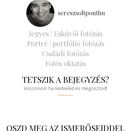
sereszsoltponthu
Jegyes | Esküvői fotózás
Portré | portfólió fotózás
Családi fotózás
Fotós oktatás
TETSZIK A BEJEGYZÉS?
köszönöm ha kedveled és megosztod!
OSZD MEG AZ ISMERŐSEIDDEL