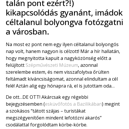
talán pont ezért?!)
kikapcsolódás gyanánt, imádok
céltalanul bolyongva fotózgatni
a városban.
Na most ez pont nem egy ilyen céltalanul bolyongós
nap volt, hanem nagyon is célzott! Már a hír hallatán,
hogy megnyitotta kapuit a nagyközönség előtt a
felújított
Szépművészeti Múzeum
, azonnal
szerelembe estem, és nem visszafolytva őrülten
feltámadt kíváncsiságomat, azonnal elindultam a cél
felé! Aztán alig egy hónapra rá, el is jutottam oda…
De ott…DE OTT! Akárcsak egy régebbi
bejegyzésemben (
esküvőfotós a Bazilikában
) megint
a szokásos “tátott szájas – turistákat
megszégyenítően mindent lefotózni akarós”
csodálattal forgolódtam körbe-körbe.