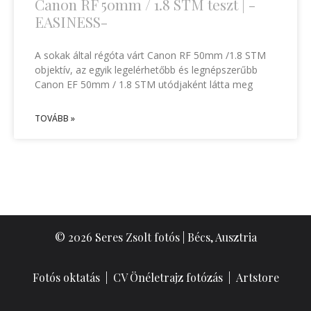
Canon RF 50mm / 1.8 STM teszt | -
EASINESS-
A sokak által régóta várt Canon RF 50mm /1.8 STM
objektív, az egyik legelérhetőbb és legnépszerűbb
Canon EF 50mm / 1.8 STM utódjaként látta meg
TOVÁBB »
© 2026 Seres Zsolt fotós | Bécs, Ausztria
Fotós oktatás
|
CV Önéletrajz fotózás
|
Artstore