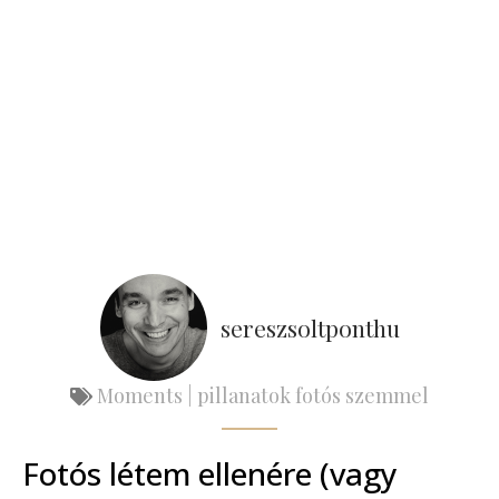
sereszsoltponthu
Moments | pillanatok fotós szemmel
Fotós létem ellenére (vagy