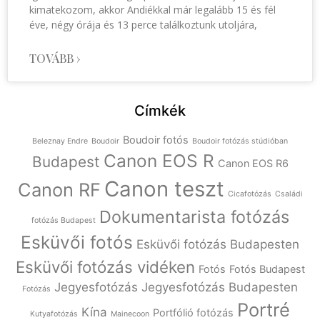
kimatekozom, akkor Andiékkal már legalább 15 és fél
éve, négy órája és 13 perce találkoztunk utoljára,
TOVÁBB ›
Címkék
Boudoir fotós
Beleznay Endre
Boudoir
Boudoir fotózás stúdióban
Canon EOS R
Budapest
Canon EOS R6
Canon teszt
Canon RF
Cicafotózás
Családi
Dokumentarista fotózás
fotózás Budapest
Esküvői fotós
Esküvői fotózás Budapesten
Esküvői fotózás vidéken
Fotós
Fotós Budapest
Jegyesfotózás
Jegyesfotózás Budapesten
Fotózás
Portré
Kína
Portfólió fotózás
Kutyafotózás
Mainecoon