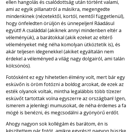
ellen hangolás és csalódottság után történt valami,
ami az egyik pillanatról a másikra, megengedte
mindenkinek (nézetektől, kortól, nemtől függetlenül),
hogy önfeledten örüljön és ünnepeljen! Ráadásul
együtt! A családdal (akiknek annyi mindenben eltér a
véleményük), a barátokkal (akik ezeket az eltérő
véleményeket még néha komolyan ütköztetik is), és
akár teljesen idegenekkel (akiket egyáltalán nem
érdekel a véleményed a világ nagy dolgairól, ami talán
kölcsönös).
Fotósként ez egy hihetetlen élmény volt, mert bár egy
esküvőn is öröm fotózni a boldog arcokat, de ezek az
esték olyanok voltak, mintha legalábbis több tízezer
esküvőt tartottak volna egyszerre az országban! Igen,
ismerem a jelenlegi mumusokat, de néha érdemes a fa
mögé is benézni, és megcsodálni a gyönyörű erdőt.
Ahogy nagyon sok kollégám és barátom, én is
készítettem pár fotót, amikre egyrészt nagyon büszke