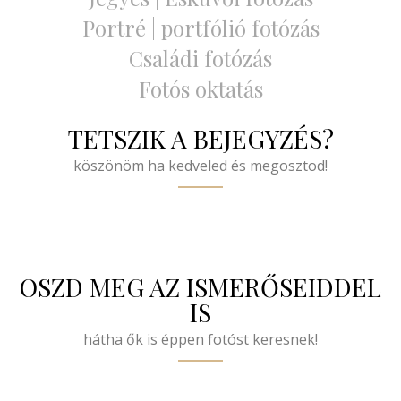
Portré | portfólió fotózás
Családi fotózás
Fotós oktatás
TETSZIK A BEJEGYZÉS?
köszönöm ha kedveled és megosztod!
OSZD MEG AZ ISMERŐSEIDDEL
IS
hátha ők is éppen fotóst keresnek!