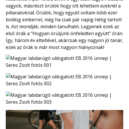
vagyok, másrészt örülök hogy ott lehettem ezeknél a
pillanatoknál. Örülök, hogy együtt voltam több ezer
boldog emberrel, még ha csak pár napig-hétig tartott
is. Azt mondják, minden tanulható. Legyenek ezek az
első órák a “Hogyan örüljünk önfeledten együtt” órán.
Így, három év elteltével, akárcsak egy nagyon jó tanár,
ezek az órák is már most nagyon hiányoznak!