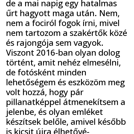
de a mai napig egy hatalmas
űrt hagyott maga után. Nem,
nem a fociról fogok írni, mivel
nem tartozom a szakértők közé
és rajongója sem vagyok.
Viszont 2016-ban olyan dolog
történt, amit nehéz elmesélni,
de fotósként minden
lehetőségem és eszközöm meg
volt hozzá, hogy pár
pillanatképpel átmenekítsem a
jelenbe, és olyan emléket
készítsek belőle, amivel később
is kicsit újra élhetővé-