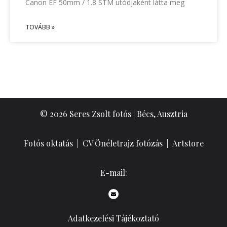
Canon EF 50mm / 1.8 STM utódjaként látta meg
TOVÁBB »
© 2026 Seres Zsolt fotós | Bécs, Ausztria
Fotós oktatás
|
CV Önéletrajz fotózás
|
Artstore
E-mail:
Adatkezelési Tájékoztató