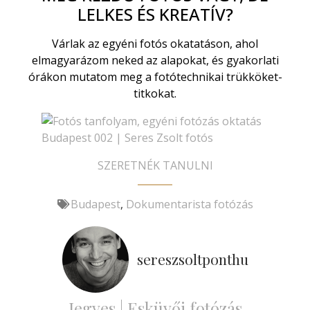
LELKES ÉS KREATÍV?
Várlak az egyéni fotós okatatáson, ahol
elmagyarázom neked az alapokat, és gyakorlati
órákon mutatom meg a fotótechnikai trükköket-
titkokat.
SZERETNÉK TANULNI
Budapest
,
Dokumentarista fotózás
sereszsoltponthu
Jegyes | Esküvői fotózás