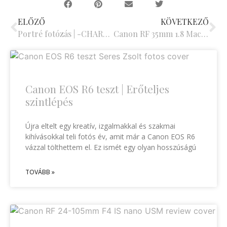
ELŐZŐ
KÖVETKEZŐ
Portré fotózás | -CHARM- Portréfotósok ajándéka – Beleznay Endre
Canon RF 35mm 1.8 Macro IS STM teszt | -STEPS-
Canon EOS R6 teszt | Erőteljes
szintlépés
Újra eltelt egy kreatív, izgalmakkal és szakmai
kihívásokkal teli fotós év, amit már a Canon EOS R6
vázzal tölthettem el. Ez ismét egy olyan hosszúságú
TOVÁBB »